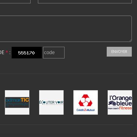
DE
*
:
ENVOYER