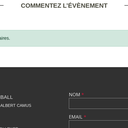
COMMENTEZ L’ÉVÈNEMENT
ires.
NOM
*
-BALL
E ALBERT CAMUS
EMAIL
*