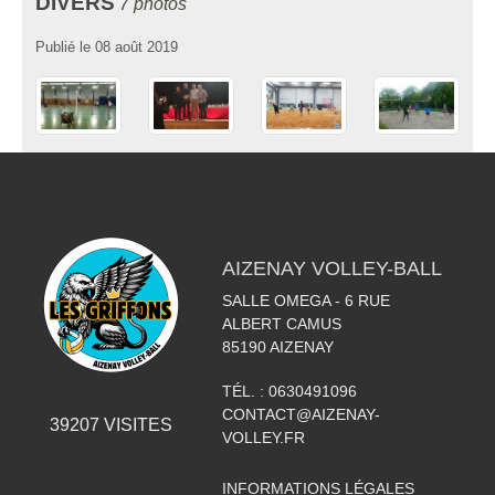
DIVERS
7 photos
Publié le
08 août 2019
AIZENAY VOLLEY-BALL
SALLE OMEGA - 6 RUE
ALBERT CAMUS
85190
AIZENAY
TÉL. :
0630491096
CONTACT@AIZENAY-
39207
VISITES
VOLLEY.FR
INFORMATIONS LÉGALES